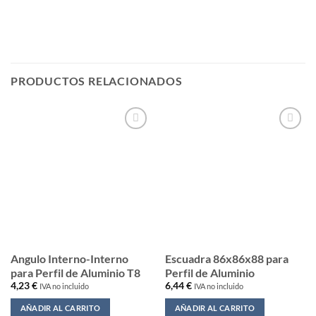
PRODUCTOS RELACIONADOS
AÑADIR
AÑADIR
A LA
A LA
LISTA
LISTA
DE
DE
DESEOS
DESEOS
Angulo Interno-Interno
Escuadra 86x86x88 para
para Perfil de Aluminio T8
Perfil de Aluminio
4,23
€
6,44
€
IVA no incluido
IVA no incluido
AÑADIR AL CARRITO
AÑADIR AL CARRITO