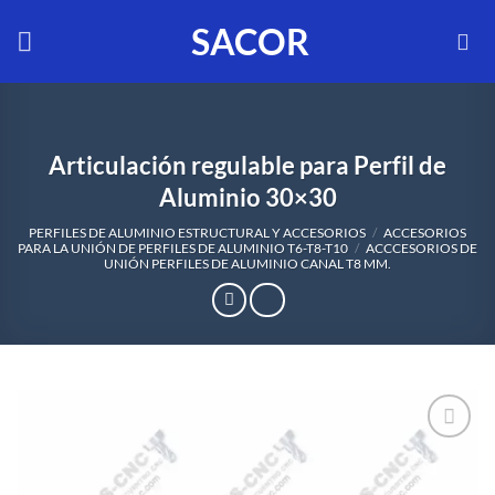
Saltar
SACOR
al
contenido
Articulación regulable para Perfil de
Aluminio 30×30
PERFILES DE ALUMINIO ESTRUCTURAL Y ACCESORIOS
/
ACCESORIOS
PARA LA UNIÓN DE PERFILES DE ALUMINIO T6-T8-T10
/
ACCCESORIOS DE
UNIÓN PERFILES DE ALUMINIO CANAL T8 MM.
AÑADIR
A LA